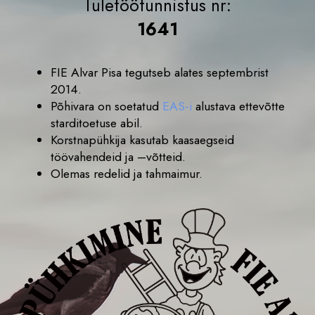
Tuletöötunnistus nr:
1641
FIE Alvar Pisa tegutseb alates septembrist
2014.
Põhivara on soetatud
EAS-i
alustava ettevõtte
starditoetuse abil.
Korstnapühkija kasutab kaasaegseid
töövahendeid ja –võtteid.
Olemas redelid ja tahmaimur.