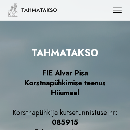
TAHMATAKSO
TAHMATAKSO
FIE Alvar Pisa
Korstnapühkimise teenus
Hiiumaal
Korstnapühkija kutsetunnistuse nr:
085915