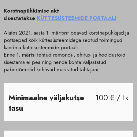
Korstnapühkimise akt
sisestatakse
KÜTTESÜSTEEMIDE PORTAALI
Alates 2021. aasta 1. märtsist peavad korstnapühkijad ja
pottsepad kõik küttesüsteemidega seotud toimingud
kandma küttesüsteemide portaali.
Enne 1. märtsi tehtud remondi-, ehitus- ja hooldustöid
sisestama ei pea ning nende kohta väljastatud
pabertõendid kehtivad määratud tähtajani.
Minimaalne väljakutse
100 € / tk
tasu